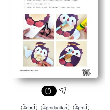
#card
#graduation
#grad