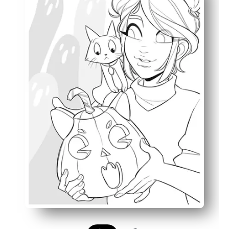
Desarrolla habilidades: refuerza el agarre del lápiz, la
Uso flexible: ideal para los que terminan temprano, como