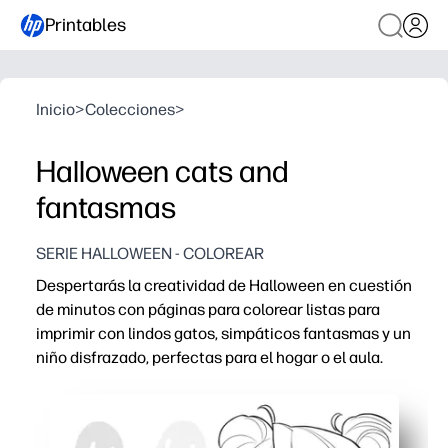
Printables
Inicio
>
Colecciones
>
Halloween cats and
fantasmas
SERIE HALLOWEEN - COLOREAR
Despertarás la creatividad de Halloween en cuestión
de minutos con páginas para colorear listas para
imprimir con lindos gatos, simpáticos fantasmas y un
niño disfrazado, perfectas para el hogar o el aula.
Por qué funciona:
Sin preparación: solo imprime y reparte para disfrutar de
Atrae a personas de diferentes edades: grandes espaci