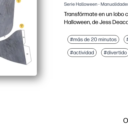
Serie Halloween - Manualidade
Transfórmate en un lobo 
Halloween, de Jess Deac
#más de 20 minutos
#actividad
#divertido
O