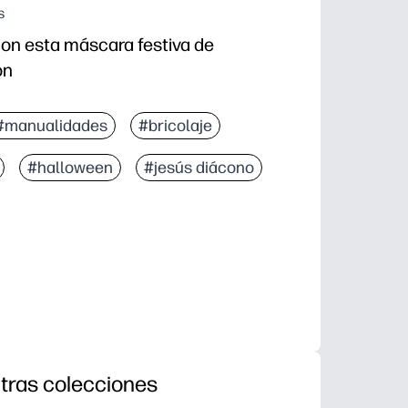
s
con esta máscara festiva de
on
#manualidades
#bricolaje
#halloween
#jesús diácono
tras colecciones