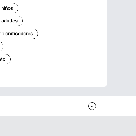
 niños
 adultos
 planificadores
nto