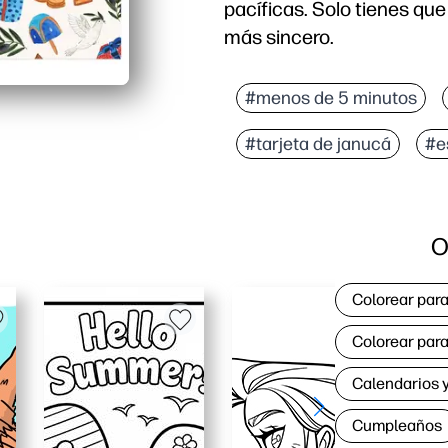
pacíficas. Solo tienes que
más sincero.
Por qué funciona:
Comodidad sin necesidad
#menos de 5 minutos
Apto para niños y signif
#tarjeta de janucá
#e
Uso versátil: perfecto 
Pensado y personal: un 
O
Colorear para
Colorear para
Calendarios y
Cumpleaños