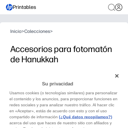
Printables
Inicio
>
Colecciones
>
Accesorios para fotomatón
de Hanukkah
Serie imprimible Magic Made - Manualidades
Captura los momentos navideños con estos
Su privacidad
accesorios para fotomatón de Janucá de Rebecca
Usamos cookies (o tecnologías similares) para personalizar
Diy.
el contenido y los anuncios, para proporcionar funciones en
Por qué funciona:
redes sociales y para analizar nuestro tráfico. Al hacer clic
Imprime, corta y celebra en cuestión de minutos, sin n
en «Aceptar», estás de acuerdo con esto y con el uso
Las juguetonas menorás, los dreidels y los dichos festiv
compartido de información
(¿Qué datos recopilamos?)
acerca del uso que haces de nuestro sitio con afiliados y
Perfecto para aulas, reuniones familiares y eventos comun