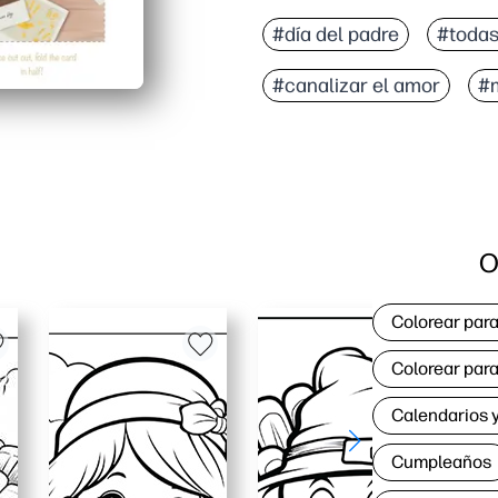
#día del padre
#todas
#canalizar el amor
#
O
Colorear para
Colorear para
Calendarios y
Cumpleaños