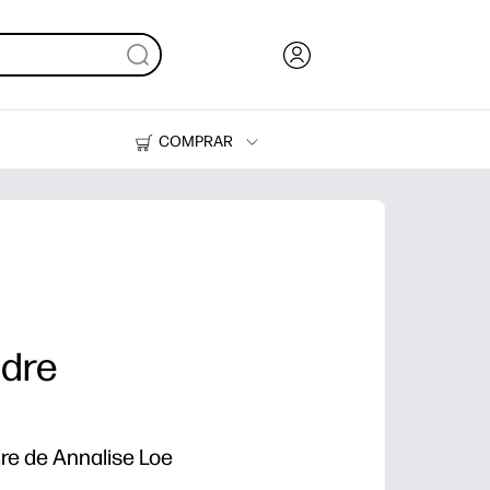
COMPRAR
Tinta, tóner y papel
Impresoras
adre
adre de Annalise Loe