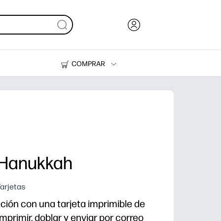
COMPRAR
Tinta, tóner y papel
Impresoras
 Hanukkah
Tarjetas
ación con una tarjeta imprimible de
primir, doblar y enviar por correo