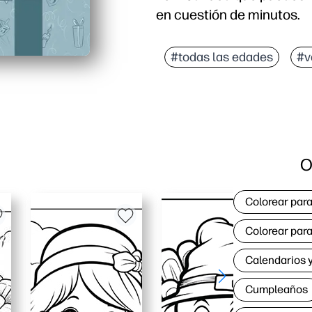
en cuestión de minutos.
Por qué funciona:
Comodidad sin necesidad 
#todas las edades
#v
Apto para niños y signi
Del aula a la familia: p
Resultados pulidos en ca
O
Colorear para
Colorear para
Calendarios y
Cumpleaños