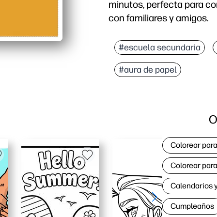
minutos, perfecta para co
con familiares y amigos.
Por qué funciona:
Listo en cuestión de min
#escuela secundaria
Fácil para las familias:
#aura de papel
Personal y versátil: esp
Impresión práctica: se 
O
Colorear para
Colorear para
Calendarios y
Cumpleaños