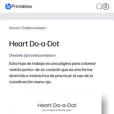
Printables
Inicio
>
Colecciones
>
Heart Do-a-Dot
Desirée @lovebloomlearn
Esta hoja de trabajo es una página para colorear
«estilo punto» de un corazón que es una forma
divertida e interactiva de practicar el uso de la
coordinación mano-ojo.
Por qué funciona:
La página Print and Go te ahorra tiempo de preparación
Se enfoca en el control de la motricidad fina y la coordi
El diseño en forma de corazón de gran interés mantiene