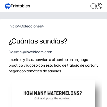
Printables
Inicio
>
Colecciones
>
¿Cuántas sandías?
Desirée @lovebloomlearn
Imprime y listo: convierte el conteo en un juego
práctico y jugoso con esta hoja de trabajo de cortar y
pegar con temática de sandías.
Por qué funciona:
No tendrás que prepararte: solo tienes que imprimir, co
Desarrolla las matemáticas tempranas: los niños cuenta
Mejora la motricidad fina: cortar y pegar aumenta el con
Uso flexible: perfecto para centros, grupos pequeños, fi