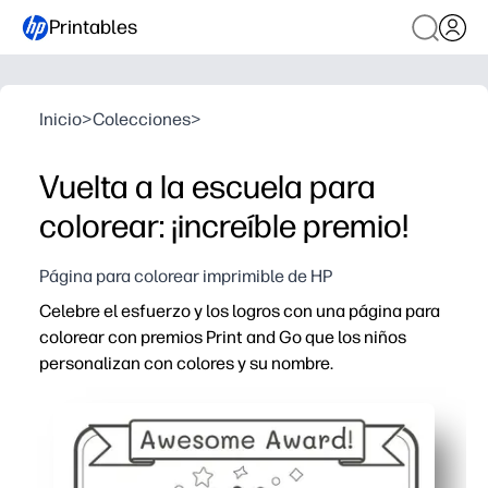
Printables
Inicio
>
Colecciones
>
Vuelta a la escuela para
colorear: ¡increíble premio!
Página para colorear imprimible de HP
Celebre el esfuerzo y los logros con una página para
colorear con premios Print and Go que los niños
personalizan con colores y su nombre.
Por qué funciona:
Listo en segundos: solo tienes que imprimir, repartir y p
Aumenta la motivación: los niños se lo ganan, lo colorea
Uso flexible: puedes recompensar las victorias en el aula