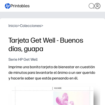
Printables
Inicio
>
Colecciones
>
Tarjeta Get Well - Buenos
días, guapa
Serie HP Get Well
Imprime una bonita tarjeta de bienestar en cuestión
de minutos para levantarle el ánimo a un ser querido
y hacerle saber que estás pensando en él.
Por qué funciona:
Comodidad sin necesidad de preparación: basta con impr
Ilustraciones alegres y un mensaje cálido muestran tu i
Versátil para la familia, los amigos, los estudiantes y