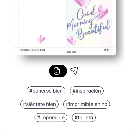
La impresión doméstica ahorra gastos de última hora en
#ponerse bien
#inspiración
#siéntete bien
#imprimible en hp
#imprimible
#tarjeta