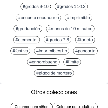
#grados 9-10
#grados 11-12
#escuela secundaria
#imprimible
#graduación
#menos de 10 minutos
#elemental
#grados 7-8
#tarjeta
#festivo
#imprimibles hp
#pancarta
#enhorabuena
#límite
#placa de mortero
Otras colecciones
Colorear para niños
Colorear para adultos