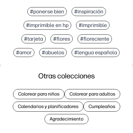
#ponerse bien
#inspiración
#imprimible en hp
#imprimible
#tarjeta
#flores
#floreciente
#amor
#abuelos
#lengua española
Otras colecciones
Colorear para niños
Colorear para adultos
Calendarios y planificadores
Cumpleaños
Agradecimiento