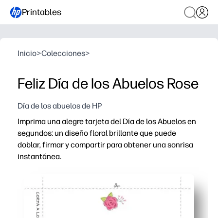
Printables
Inicio
>
Colecciones
>
Feliz Día de los Abuelos Rose
Día de los abuelos de HP
Imprima una alegre tarjeta del Día de los Abuelos en
segundos: un diseño floral brillante que puede
doblar, firmar y compartir para obtener una sonrisa
instantánea.
Por qué funciona:
Comodidad sin necesidad de preparación: solo imprime, 
Apto para niños: te da espacio para notas, dibujos y fi
Un bonito recuerdo: se imprime a la perfección en papel