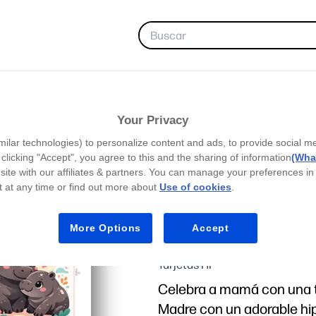
FAVORITAS
Your Privacy
milar technologies) to personalize content and ads, to provide social m
Día de la Madre
y clicking "Accept", you agree to this and the sharing of information
(What
site with our affiliates & partners. You can manage your preferences in
 at any time or find out more about
Use of cookies
.
Lindos abrazos
Madre
More Options
Accept
Tarjetas HP
Celebra a mamá con una ta
Madre con un adorable h