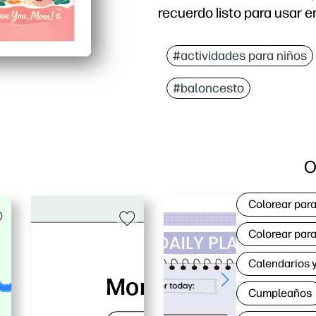
recuerdo listo para usar 
Por qué funciona:
Listo rápidamente: solo
#actividades para niños
Involucra a los niños: e
#baloncesto
Flexible para las famil
Se ve muy bien en casa: 
O
Colorear para
Colorear para
Calendarios y
Cumpleaños