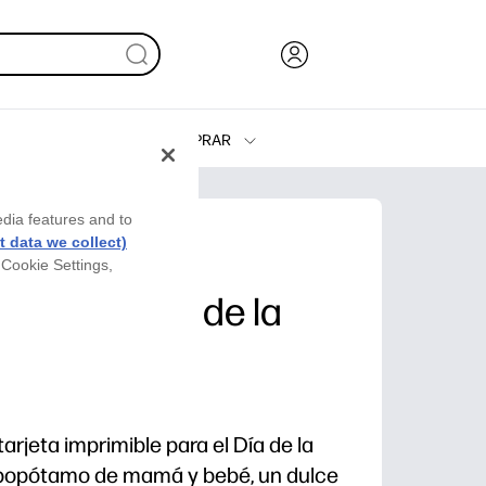
COMPRAR
Tinta, tóner y papel
Impresoras
edia features and to
 data we collect)
 Cookie Settings,
 para el Día de la
rjeta imprimible para el Día de la
ipopótamo de mamá y bebé, un dulce