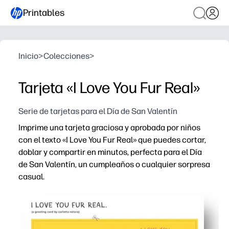
Printables
Inicio
>
Colecciones
>
Tarjeta «I Love You Fur Real»
Serie de tarjetas para el Día de San Valentín
Imprime una tarjeta graciosa y aprobada por niños
con el texto «I Love You Fur Real» que puedes cortar,
doblar y compartir en minutos, perfecta para el Día
de San Valentín, un cumpleaños o cualquier sorpresa
casual.
Por qué funciona:
Fácil de preparar: descarga, imprime, corta, dobla y ya e
Compromiso infantil: lindas criaturas y un juego de pala