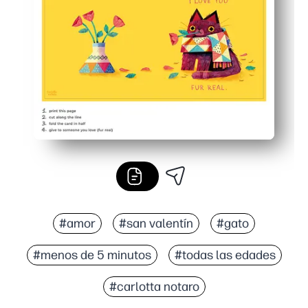
Uso flexible: interior en blanco para notas, dibujos o pe
Práctico en casa: evita tener que ir a la tienda y haz t
#amor
#san valentín
#gato
#menos de 5 minutos
#todas las edades
#carlotta notaro