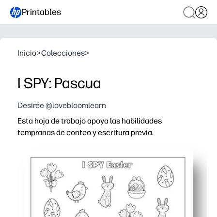
Printables
Inicio
>
Colecciones
>
I SPY: Pascua
Desirée @lovebloomlearn
Esta hoja de trabajo apoya las habilidades
tempranas de conteo y escritura previa.
Por qué funciona:
Puedes imprimir y reproducir en cuestión de minutos, s
Las imágenes festivas de I Spy Easter mantienen a los
El conteo guiado fomenta el reconocimiento de número
Hacer círculos, contar o marcar rápidamente fortalecen 