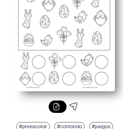
#preescolar
#contando
#juegos