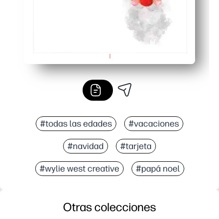
#todas las edades
#vacaciones
#navidad
#tarjeta
#wylie west creative
#papá noel
Otras colecciones