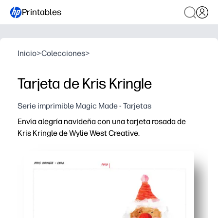
Printables
Inicio
>
Colecciones
>
Tarjeta de Kris Kringle
Serie imprimible Magic Made - Tarjetas
Envía alegría navideña con una tarjeta rosada de
Kris Kringle de Wylie West Creative.
Por qué funciona:
Puedes imprimir en casa y plegar en cuestión de minutos,
El interior en blanco te permite personalizar los mensaj
Las obras de arte de Jolly Santa brindan alegría navide
Su tamaño permite una impresión sencilla en casa y un r