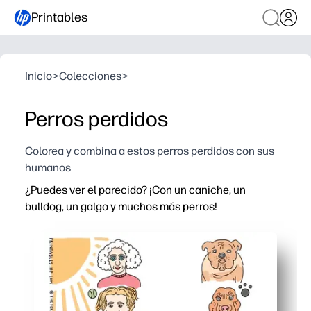
Printables
Inicio
>
Colecciones
>
Perros perdidos
Colorea y combina a estos perros perdidos con sus
humanos
¿Puedes ver el parecido? ¡Con un caniche, un
bulldog, un galgo y muchos más perros!
Por qué funciona:
Simplemente imprime y listo para combinar y divertirte: s
Mejorarás la observación y el razonamiento visual a me
Aumentan el vocabulario con nombres de razas y palabr
Flexible para el hogar o la clase: perfecto para los des