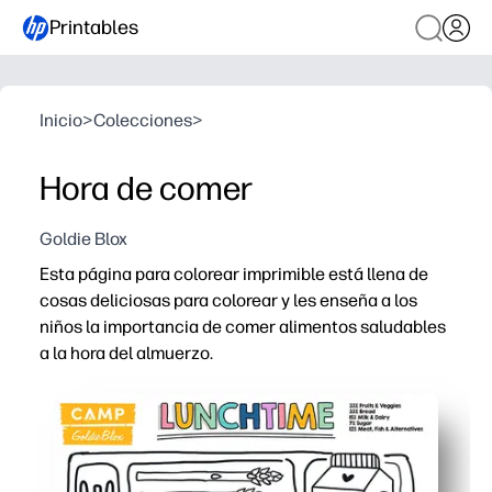
Printables
Inicio
>
Colecciones
>
Hora de comer
Goldie Blox
Esta página para colorear imprimible está llena de
cosas deliciosas para colorear y les enseña a los
niños la importancia de comer alimentos saludables
a la hora del almuerzo.
Por qué funciona:
Puedes imprimir y listo, sin preparación y solo necesit
Los niños se mantienen ocupados mientras usted habla s
Desarrolla la motricidad fina, el reconocimiento de col