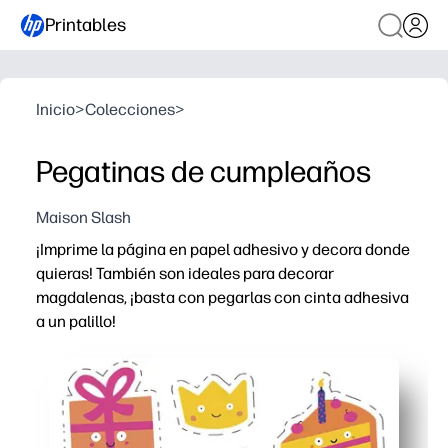
Printables
Inicio
>
Colecciones
>
Pegatinas de cumpleaños
Maison Slash
¡Imprime la página en papel adhesivo y decora donde
quieras! También son ideales para decorar
magdalenas, ¡basta con pegarlas con cinta adhesiva
a un palillo!
Por qué funciona:
Imprimible sin preparación: pulsa imprimir y estarás list
Uso versátil: pegatinas, adornos para magdalenas, etiq
Los diseños aprobados por niños mantienen a las mano