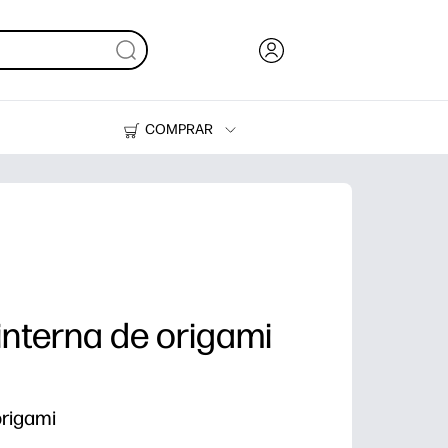
COMPRAR
Tinta, tóner y papel
Impresoras
linterna de origami
origami