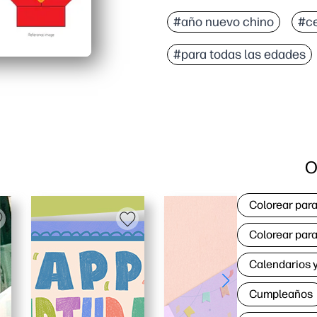
#año nuevo chino
#ce
#para todas las edades
O
Colorear para
Colorear para
Calendarios y
Cumpleaños