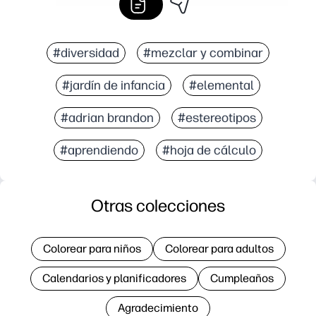
#diversidad
#mezclar y combinar
#jardín de infancia
#elemental
#adrian brandon
#estereotipos
#aprendiendo
#hoja de cálculo
Otras colecciones
Colorear para niños
Colorear para adultos
Calendarios y planificadores
Cumpleaños
Agradecimiento