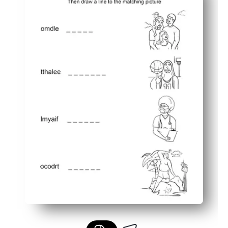
Promueve una conversación reflexiva sobre la identidad,
Formatos flexibles: utilícelos para centros, grupos peq