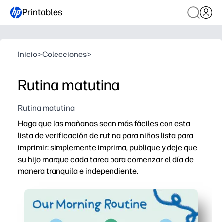
Printables
Inicio
>
Colecciones
>
Rutina matutina
Rutina matutina
Haga que las mañanas sean más fáciles con esta
lista de verificación de rutina para niños lista para
imprimir: simplemente imprima, publique y deje que
su hijo marque cada tarea para comenzar el día de
manera tranquila e independiente.
Por qué funciona:
Configuración sin preparación: puede imprimir en minut
Indicaciones visuales y aptas para niños: perfectas pa