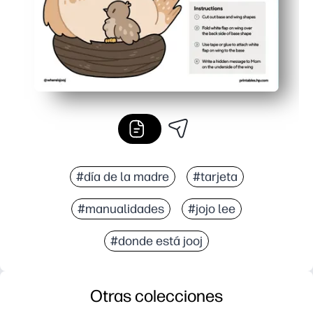
#día de la madre
#tarjeta
#manualidades
#jojo lee
#donde está jooj
Otras colecciones