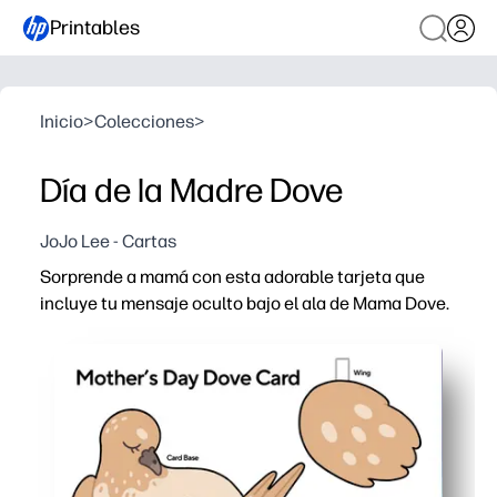
Printables
Inicio
>
Colecciones
>
Día de la Madre Dove
JoJo Lee - Cartas
Sorprende a mamá con esta adorable tarjeta que
incluye tu mensaje oculto bajo el ala de Mama Dove.
Por qué funciona:
Imprime, corta y dobla: manualidades sin preparación 
Mantienes a los niños ocupados coloreando la paloma y 
Los niños desarrollan habilidades motoras finas y de e
Perfecto para las aulas o en casa: puedes hacer lotes 