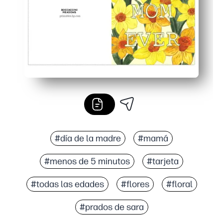
#día de la madre
#mamá
#menos de 5 minutos
#tarjeta
#todas las edades
#flores
#floral
#prados de sara