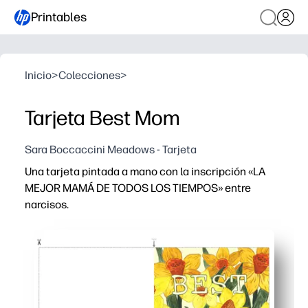
Printables
Inicio
>
Colecciones
>
Tarjeta Best Mom
Sara Boccaccini Meadows - Tarjeta
Una tarjeta pintada a mano con la inscripción «LA
MEJOR MAMÁ DE TODOS LOS TIEMPOS» entre
narcisos.
Por qué funciona:
Imprima en casa en cuestión de minutos: una página para
Los narcisos pintados a mano dan un aspecto cálido y a
Perfecto para el Día de la Madre, cumpleaños o cualqui
Complementos aptos para niños: permite que los niños 