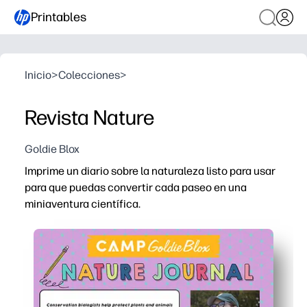
Printables
Inicio
>
Colecciones
>
Revista Nature
Goldie Blox
Imprime un diario sobre la naturaleza listo para usar
para que puedas convertir cada paseo en una
miniaventura científica.
Por qué funciona:
Páginas sin preparación, solo hay que imprimirlas y eng
Las instrucciones y las listas de verificación guían las 
Flexible para el hogar, la clase o el campamento: úselo
Fomenta la curiosidad y la conciencia ecológica: los niñ