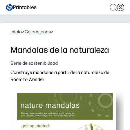
Printables
Inicio
>
Colecciones
>
Mandalas de la naturaleza
Serie de sostenibilidad
Construye mandalas a partir de la naturaleza de
Room to Wonder
Por qué funciona:
Imprime y listo, sin preparación, sin materiales especial
Los niños permanecen absortos recolectando hojas, pied
Desarrolla la motricidad fina, la simetría y la atención p
Funciona en cualquier lugar (hogar, aula o patio trasero