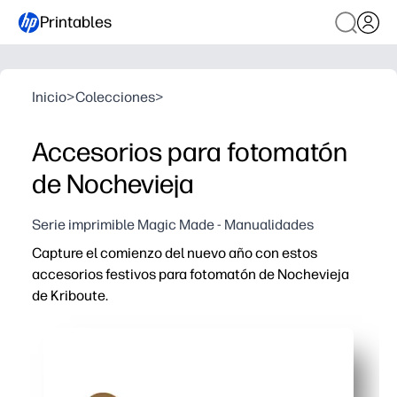
Printables
Inicio
>
Colecciones
>
Accesorios para fotomatón
de Nochevieja
Serie imprimible Magic Made - Manualidades
Capture el comienzo del nuevo año con estos
accesorios festivos para fotomatón de Nochevieja
de Kriboute.
Por qué funciona:
Imprimes, recortas y celebras: diversión instantánea en
Los gráficos atrevidos y aptos para niños provocan pos
Los accesorios listos para tomar fotografías hacen que 