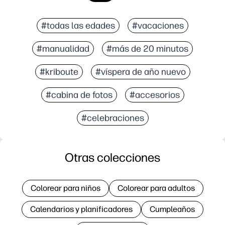
#todas las edades
#vacaciones
#manualidad
#más de 20 minutos
#kriboute
#víspera de año nuevo
#cabina de fotos
#accesorios
#celebraciones
Otras colecciones
Colorear para niños
Colorear para adultos
Calendarios y planificadores
Cumpleaños