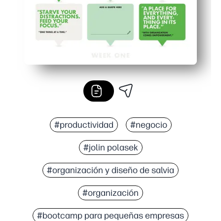
#productividad
#negocio
#jolin polasek
#organización y diseño de salvia
#organización
#bootcamp para pequeñas empresas