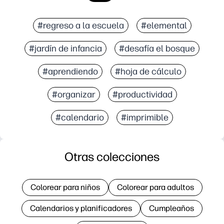
#regreso a la escuela
#elemental
#jardín de infancia
#desafía el bosque
#aprendiendo
#hoja de cálculo
#organizar
#productividad
#calendario
#imprimible
Otras colecciones
Colorear para niños
Colorear para adultos
Calendarios y planificadores
Cumpleaños