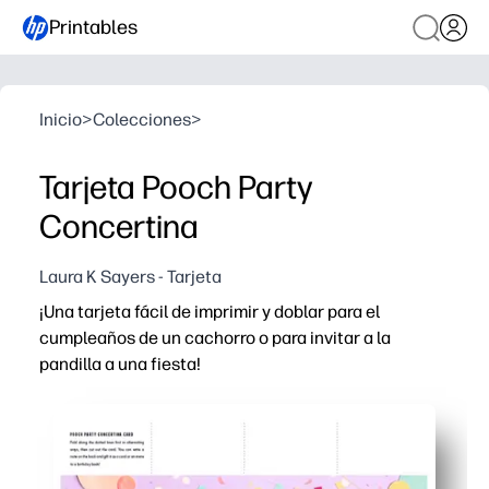
Printables
Inicio
>
Colecciones
>
Tarjeta Pooch Party
Concertina
Laura K Sayers - Tarjeta
¡Una tarjeta fácil de imprimir y doblar para el
cumpleaños de un cachorro o para invitar a la
pandilla a una fiesta!
Por qué funciona:
Imprime, corta y dobla en cuestión de minutos, sin prep
Elige cómo lo usas: una felicitación de cumpleaños o una
El adorable arte de cachorros hace que los niños se en