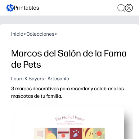
Printables
Inicio
>
Colecciones
>
Marcos del Salón de la Fama
de Pets
Laura K Sayers - Artesanía
3 marcos decorativos para recordar y celebrar a las
mascotas de tu familia.
Por qué funciona:
Disfruta de la comodidad de imprimir y usar, sin necesi
Los niños recortan y personalizan con fotos, nombres y
Fomenta el intercambio: perfecto para mostrar y contar,
Crea recuerdos significativos que atesorarás: captura la