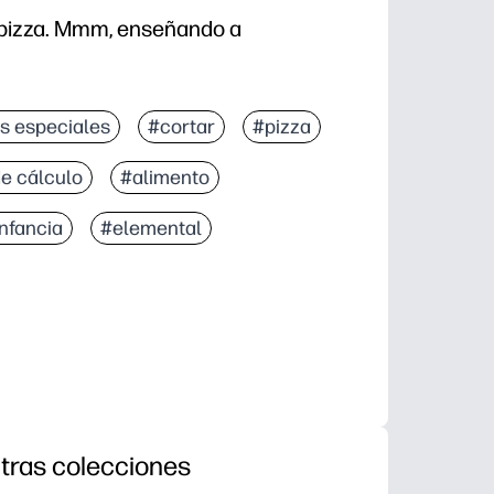
a pizza. Mmm, enseñando a
s especiales
#cortar
#pizza
de cálculo
#alimento
infancia
#elemental
tras colecciones