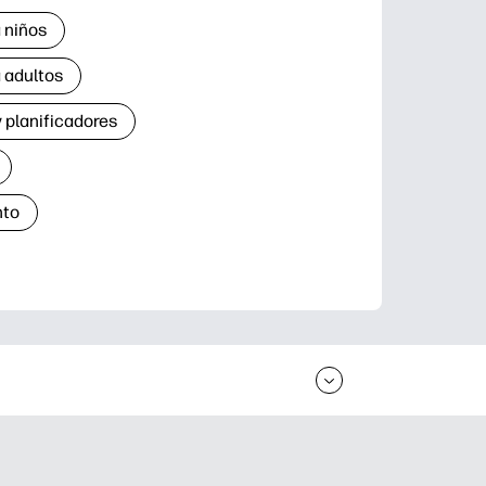
 niños
 adultos
 planificadores
nto