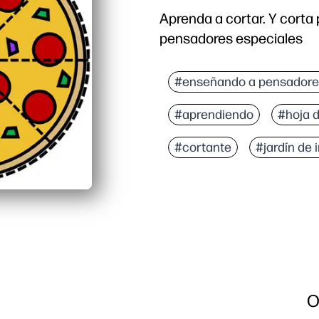
Aprenda a cortar. Y cort
pensadores especiales
#enseñando a pensadore
#aprendiendo
#hoja 
#cortante
#jardín de 
O