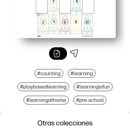
#counting
#learning
#playbasedlearning
#learningisfun
#learningathome
#pre-school
Otras colecciones