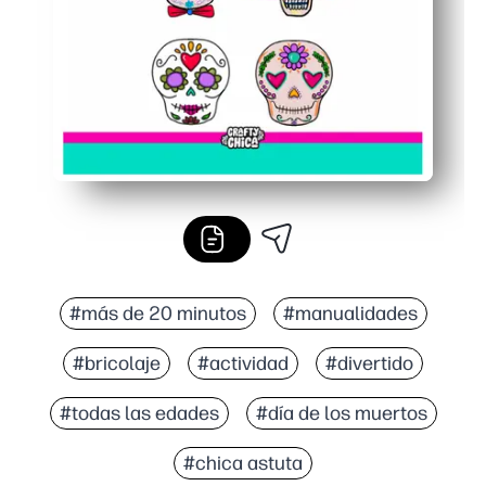
#más de 20 minutos
#manualidades
#bricolaje
#actividad
#divertido
#todas las edades
#día de los muertos
#chica astuta