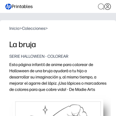
Printables
Inicio
>
Colecciones
>
La bruja
SERIE HALLOWEEN - COLOREAR
Esta página infantil de anime para colorear de
Halloween de una bruja ayudará a tu hijo a
desarrollar su imaginación y, al mismo tiempo, a
mejorar el agarre del lápiz. ¡Usa lápices o marcadores
de colores para que cobre vida! - De Madie Arts
Por qué funciona:
Comodidad de imprimir y usar: puedes empezar en cuest
Mantiene a tu hijo interesado con un simpático tema de 