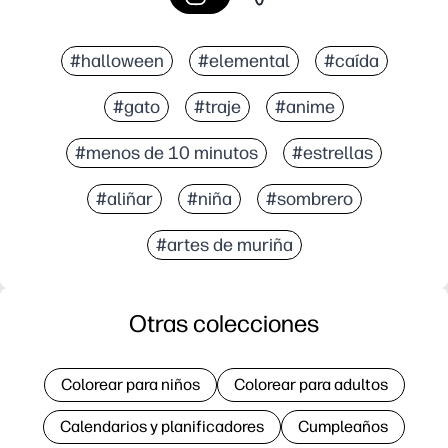
#halloween
#elemental
#caída
#gato
#traje
#anime
#menos de 10 minutos
#estrellas
#aliñar
#niña
#sombrero
#artes de muriña
Otras colecciones
Colorear para niños
Colorear para adultos
Calendarios y planificadores
Cumpleaños