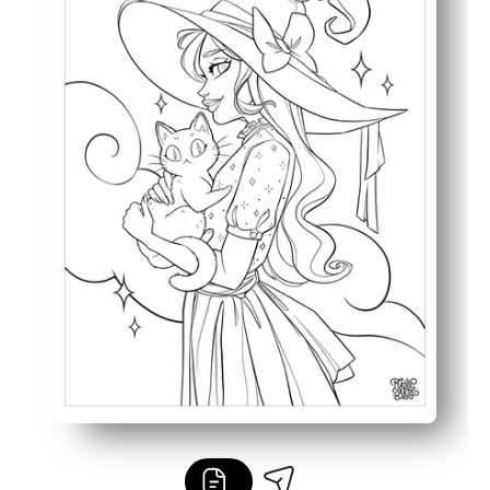
Ayuda a su hijo a desarrollar el control de la motricidad f
Funciona con crayones, lápices de colores o marcadores, i