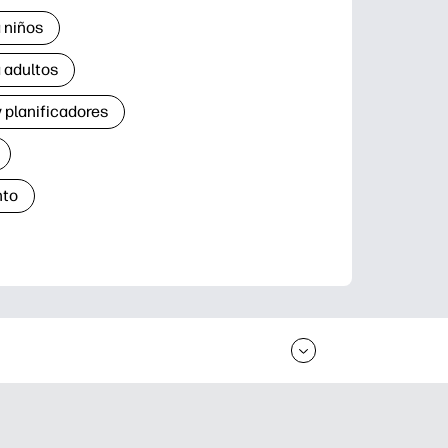
 niños
 adultos
 planificadores
nto