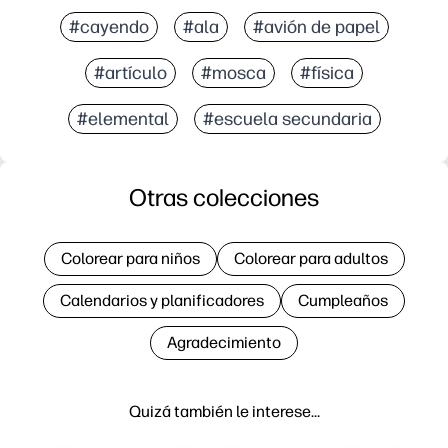
#cayendo
#ala
#avión de papel
#artículo
#mosca
#física
#elemental
#escuela secundaria
Otras colecciones
Colorear para niños
Colorear para adultos
Calendarios y planificadores
Cumpleaños
Agradecimiento
Quizá también le interese…