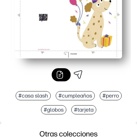
Siempre a mano: perfecto para cumpleaños de última hor
#casa slash
#cumpleaños
#perro
#globos
#tarjeta
Otras colecciones