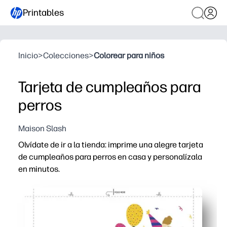
Printables
Inicio
>
Colecciones
>
Colorear para niños
Tarjeta de cumpleaños para
perros
Maison Slash
Olvídate de ir a la tienda: imprime una alegre tarjeta
de cumpleaños para perros en casa y personalízala
en minutos.
Por qué funciona:
Configuración sencilla: descárguelo, imprímalo en papel 
Diseño alegre: el juguetón cachorro llama la atención y 
Fácil de personalizar: añade una nota manuscrita, peg