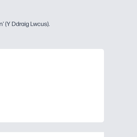
n' (Y Ddraig Lwcus).