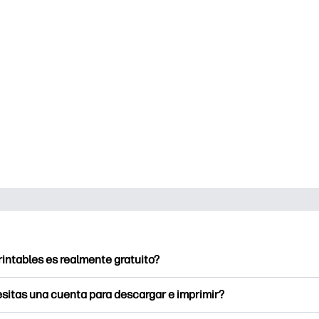
rintables es realmente gratuito?
intables ofrece más de 2500 imprimibles gratuitos para descarga
sitas una cuenta para descargar e imprimir?
e páginas para colorear populares, divertidas hojas de trabajo 