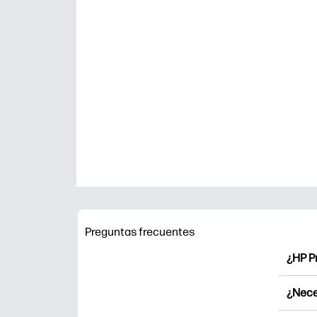
Preguntas frecuentes
¿HP P
HP Pr
¿Nece
Explor