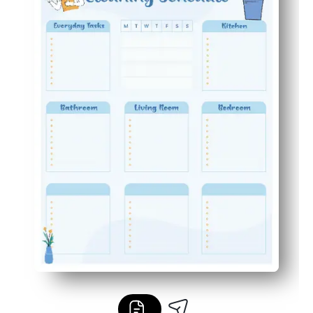
Motivador: las casillas de verificación satisfactorias 
Reutilizable: imprime una hoja nueva cada semana o col