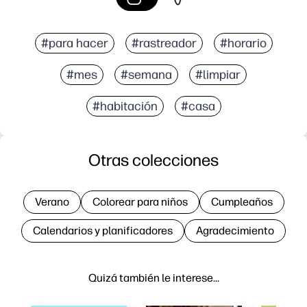
#para hacer
#rastreador
#horario
#mes
#semana
#limpiar
#habitación
#casa
Otras colecciones
Verano
Colorear para niños
Cumpleaños
Calendarios y planificadores
Agradecimiento
Quizá también le interese…