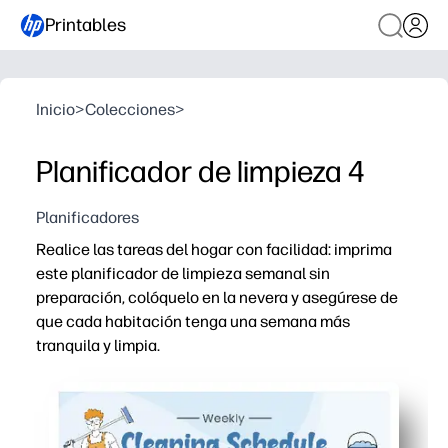
Printables
Inicio
>
Colecciones
>
Planificador de limpieza 4
Planificadores
Realice las tareas del hogar con facilidad: imprima
este planificador de limpieza semanal sin
preparación, colóquelo en la nevera y asegúrese de
que cada habitación tenga una semana más
tranquila y limpia.
Por qué funciona:
Ahorra tiempo: las secciones habitación por habitación
Flexible: los espacios en blanco te permiten adaptar las