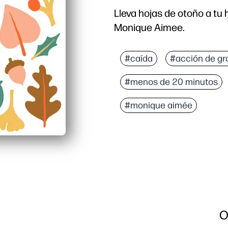
Lleva hojas de otoño a tu
Monique Aimee.
Por qué funciona:
Simplemente imprime y l
#caída
#acción de gr
Los niños desarrollan s
#menos de 20 minutos
Decoración versátil: pa
Reutilizable y sin comp
#monique aimée
O