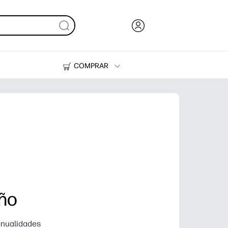
COMPRAR
Tinta, tóner y papel
Impresoras
ño
anualidades