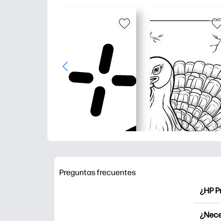
Preguntas frecuentes
¿HP P
HP Pr
¿Nece
Explor