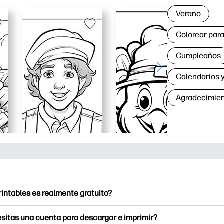
Verano
Colorear para
Cumpleaños
Calendarios y
Agradecimie
rintables es realmente gratuito?
intables ofrece más de 2500 imprimibles gratuitos para descarga
sitas una cuenta para descargar e imprimir?
e páginas para colorear populares, divertidas hojas de trabajo 