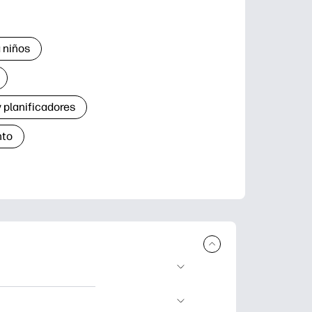
 niños
 planificadores
nto
r e imprimir.
de aprendizaje,