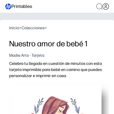
Printables
Inicio
>
Colecciones
>
Nuestro amor de bebé 1
Madie Arts - Tarjeta
Celebra tu llegada en cuestión de minutos con esta
tarjeta imprimible para bebé en camino que puedes
personalizar e imprimir en casa.
Por qué funciona:
Imprima, doble y firme, sin necesidad de preparación ni
La parte frontal sin texto te permite añadir tu propio m
Ideal para baby showers, anuncios de embarazo y felici
Las ilustraciones nítidas y encantadoras se ven pulidas