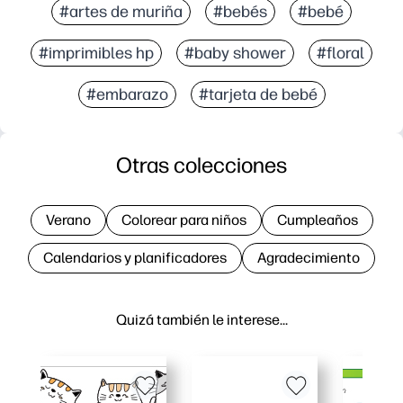
#artes de muriña
#bebés
#bebé
#imprimibles hp
#baby shower
#floral
#embarazo
#tarjeta de bebé
Otras colecciones
Verano
Colorear para niños
Cumpleaños
Calendarios y planificadores
Agradecimiento
Quizá también le interese…