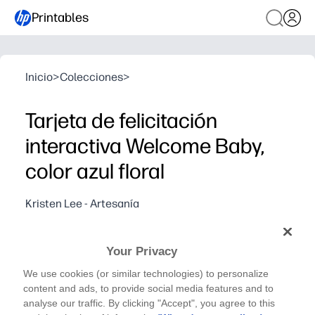
Printables
Inicio
>
Colecciones
>
Tarjeta de felicitación
interactiva Welcome Baby,
color azul floral
Kristen Lee - Artesanía
Celebra tu llegada con un saludo interactivo para
bebés que creéis juntos: solo tenéis que imprimirlo,
Your Privacy
colocar una libreta para sellos o pintura lavable y
We use cookies (or similar technologies) to personalize
observar cómo pequeñas huellas de manos y huellas
content and ads, to provide social media features and to
dactilares de seres queridos convierten el diseño en
analyse our traffic. By clicking "Accept", you agree to this
un recuerdo.