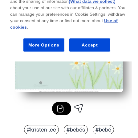
and the sharing of information
(What data we collect)
Por qué funciona:
about your use of our site with our affiliates & partners. You
Configuración sin preparación: imprima en casa, use una 
can manage your preferences in Cookie Settings, withdraw
your consent at any time or find out more about
Use of
Involucra a todos: perfecto para baby showers, hermano
cookies
.
Decoración significativa: se seca hasta quedar plana y
Flexible y sin complicaciones: reimprima los extras, reh
More Options
Accept
#kristen lee
#bebés
#bebé