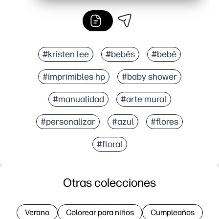
#kristen lee
#bebés
#bebé
#imprimibles hp
#baby shower
#manualidad
#arte mural
#personalizar
#azul
#flores
#floral
Otras colecciones
Verano
Colorear para niños
Cumpleaños