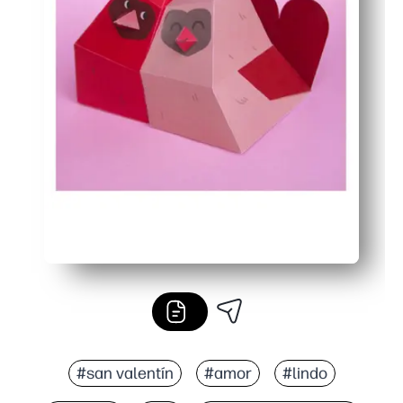
#san valentín
#amor
#lindo