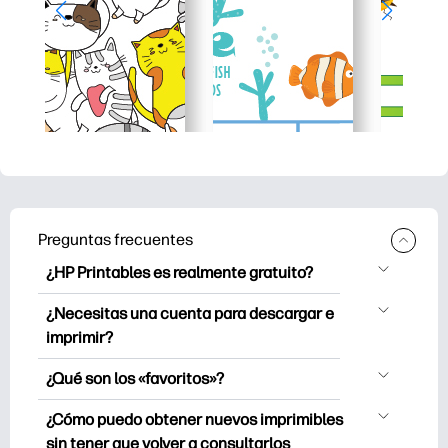
Preguntas frecuentes
¿HP Printables es realmente gratuito?
HP Printables ofrece más de 2500
¿Necesitas una cuenta para descargar e
imprimibles gratuitos para descargar e
imprimir?
imprimir. Explore páginas para colorear
Puede explorar e imprimir sin crear una
populares, divertidas hojas de trabajo de
¿Qué son los «favoritos»?
cuenta. Sin embargo, iniciar sesión te
aprendizaje, manualidades y tarjetas
Favoritos es tu colección personal de
ayuda a guardar tus imprimibles
¿Cómo puedo obtener nuevos imprimibles
para ocasiones especiales,
imprimibles favoritos. Cuando quieras
favoritos y a encontrarlos fácilmente en
sin tener que volver a consultarlos