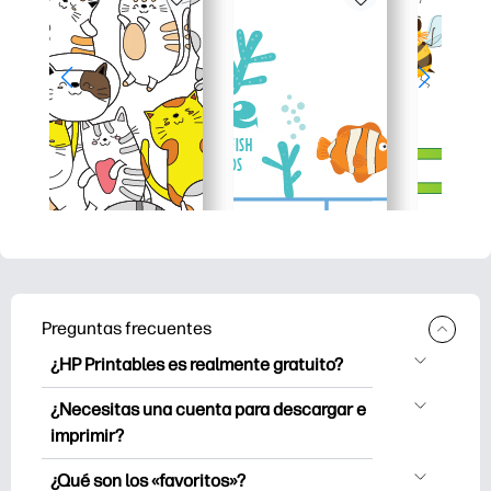
Preguntas frecuentes
¿HP Printables es realmente gratuito?
HP Printables ofrece más de 2500
¿Necesitas una cuenta para descargar e
imprimibles gratuitos para descargar e
imprimir?
imprimir. Explore páginas para colorear
Puede explorar e imprimir sin crear una
populares, divertidas hojas de trabajo de
¿Qué son los «favoritos»?