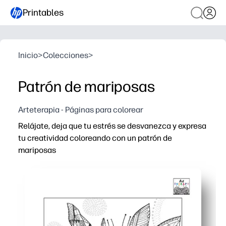
Printables
Inicio
>
Colecciones
>
Patrón de mariposas
Arteterapia - Páginas para colorear
Relájate, deja que tu estrés se desvanezca y expresa
tu creatividad coloreando con un patrón de
mariposas
Por qué funciona:
Comodidad de imprimir y llevar: sin preparación, solo t
Concentración relajante: la repetición de motivos de ma
Desarrollo de habilidades: práctica de motricidad fina, p
Uso versátil: perfecto para perder el cerebro, terminar