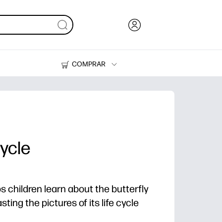
COMPRAR
Tinta, tóner y papel
Impresoras
Cycle
ps children learn about the butterfly
sting the pictures of its life cycle