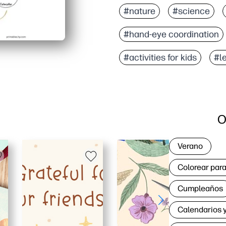
#nature
#science
#hand-eye coordination
#activities for kids
#l
O
Verano
Colorear para
Cumpleaños
Calendarios y