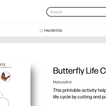
FAVORITOS
Butterfly Life 
MybusyKid
This printable activity hel
life cycle by cutting and pa